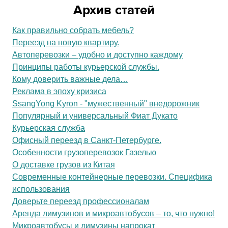
Архив статей
Как правильно собрать мебель?
Переезд на новую квартиру.
Автоперевозки – удобно и доступно каждому
Принципы работы курьерской службы.
Кому доверить важные дела…
Реклама в эпоху кризиса
SsangYong Kyron - "мужественный" внедорожник
Популярный и универсальный Фиат Дукато
Курьерская служба
Офисный переезд в Санкт-Петербурге.
Особенности грузоперевозок Газелью
О доставке грузов из Китая
Современные контейнерные перевозки. Специфика
использования
Доверьте переезд профессионалам
Аренда лимузинов и микроавтобусов – то, что нужно!
Микроавтобусы и лимузины напрокат