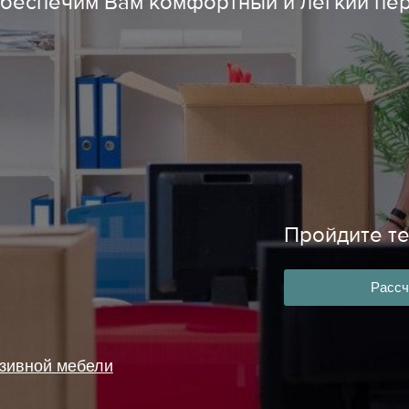
беспечим Вам комфортный и лёгкий пе
Пройдите те
Рассч
юзивной мебели