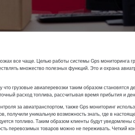
возках все чаще. Целью работы системы Gps мониторинга г
твлять множество полезных функций. Это и охрана авиатра
у что грузовые авиаперевозки таким образом становятся д
 точный расход топлива, рассчитывая время прибытия и де
троля за авиатранспортом, также Gps мониторинг использу
в, получили уникальную возможность знать, где в настояще
дуется топливо. Таким образом клиенты будут уведомлены о 
ность перевозимых товаров можно не переживать. Четкий ко