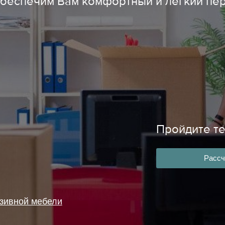
беспечим Вам комфортный и лёгкий пе
Пройдите те
Рассч
юзивной мебели