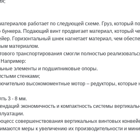
ия;
атериалов работает по следующей схеме. Груз, который по
 бункера. Подающий винт продвигает материал, который че
ейер. Горизонтальный шнек нагнетает материал, чем обесп
емым материалом.
тового транспортирования смогли полностью реализоватьс
 Например:
ельные элементы и подшипниковые опоры.
лстыми стенками;
лючительно высокомоментные мотор – редукторы, которые 
ть 3 - 8 мм.
ндаций экономичность и компактность системы вертикальн
плуатации.
оцесс совершенствования вертикальных винтовых конвейе
нимаются меры к увеличению их производительности и мини