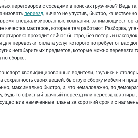
ных переговоров с соседями в поисках грузчиков? Ведь та 
ганизовать
переезд
, ничего не упустив, быстро, качественн
время специализированные компании, занимающиеся орган
е качества мастеров, которые там работают. Разборка, упа
портировка проходит сейчас быстро, без потерь и накладок
 для перевозки, оплата услуг которого потребует от вас до
других негабаритных предметов, которые можно перевезти т
 по сборке.
анспорт, квалифицированные водители, грузчики и столяры 
за сохранность своих вещей, быструю сборку мебели и пра
нно, максимально быстро, и, что немаловажно, по демокра
, будь то офисный, дачный переезд или переезд квартиры,
существив намеченные планы за короткий срок и с наимень