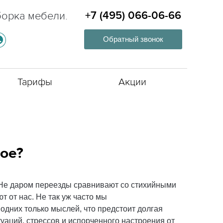
борка мебели.
+7 (495) 066-06-66
Обратный звонок
Тарифы
Акции
кое?
.д. Не даром переезды сравнивают со стихийными
т от нас. Не так уж часто мы
от одних только мыслей, что предстоит долгая
туаций, стрессов и испорченного настроения от