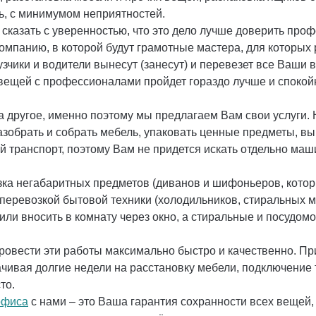
рь, с минимумом неприятностей.
сказать с уверенностью, что это дело лучше доверить проф
омпанию, в которой будут грамотные мастера, для которых
узчики и водители вынесут (занесут) и перевезет все Ваши
 вещей с профессионалами пройдет гораздо лучше и спокой
на другое, именно поэтому мы предлагаем Вам свои услуги
азобрать и собрать мебель, упаковать ценные предметы, вын
й транспорт, поэтому Вам не придется искать отдельно маш
зка негабаритных предметов (диванов и шифоньеров, котор
с перевозкой бытовой техники (холодильников, стиральных 
или вносить в комнату через окно, а стиральные и посудо
ровести эти работы максимально быстро и качественно. Пр
ачивая долгие недели на расстановку мебели, подключение 
сто.
офиса
с нами – это Ваша гарантия сохранности всех вещей